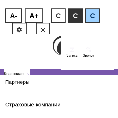
A-
A+
C
C
C
Запись
Звонок
ФМР, ул.Рашпилевская, 240
КМР, ул. Тюляева, 2/1
Краснодар
Партнеры
Страховые компании