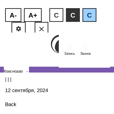
A-
A+
C
C
C
Запись
Звонок
ФМР, ул.Рашпилевская, 240
КМР, ул. Тюляева, 2/1
Краснодар
| | |
12 сентября, 2024
Back