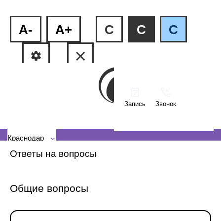
A-
A+
C
C
C
Запись
Звонок
ФМР, ул.Рашпилевская, 240
КМР, ул. Тюляева, 2/1
Краснодар
Ответы на вопросы
Общие вопросы