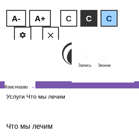
A-
A+
C
C
C
Запись
Звонок
ФМР, ул.Рашпилевская, 240
КМР, ул. Тюляева, 2/1
Краснодар
Услуги
Что мы лечим
Что мы лечим