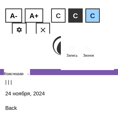
A-
A+
C
C
C
Запись
Звонок
ФМР, ул.Рашпилевская, 240
КМР, ул. Тюляева, 2/1
Краснодар
| | |
24 ноября, 2024
Back