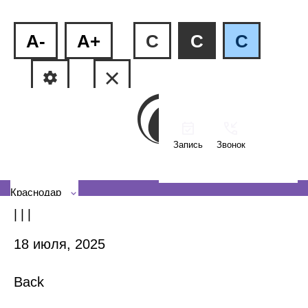
A-
A+
C
C
C
Запись
Звонок
ФМР, ул.Рашпилевская, 240
КМР, ул. Тюляева, 2/1
Краснодар
| | |
18 июля, 2025
Back