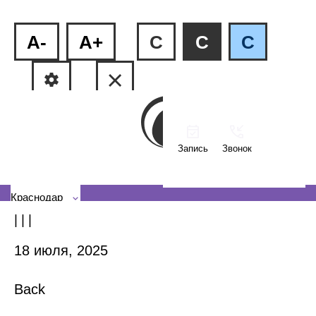
A-
A+
C
C
C
Запись
Звонок
ФМР, ул.Рашпилевская, 240
КМР, ул. Тюляева, 2/1
Краснодар
| | |
18 июля, 2025
Back