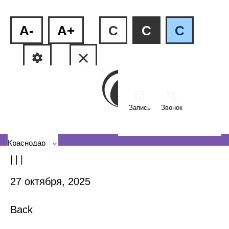
A-
A+
C
C
C
Запись
Звонок
ФМР, ул.Рашпилевская, 240
КМР, ул. Тюляева, 2/1
Краснодар
| | |
27 октября, 2025
Back