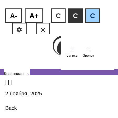
A-
A+
C
C
C
Запись
Звонок
ФМР, ул.Рашпилевская, 240
КМР, ул. Тюляева, 2/1
Краснодар
| | |
2 ноября, 2025
Back