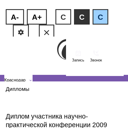
A-
A+
C
C
C
Запись
Звонок
ФМР, ул.Рашпилевская, 240
КМР, ул. Тюляева, 2/1
Краснодар
Дипломы
Диплом участника научно-
практической конференции 2009