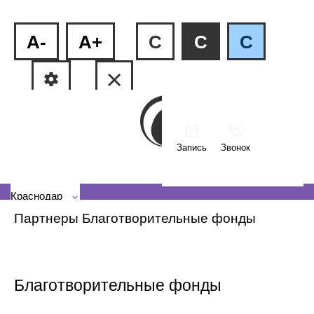
A-
A+
C
C
C
Запись
Звонок
ФМР, ул.Рашпилевская, 240
КМР, ул. Тюляева, 2/1
Краснодар
Партнеры
Благотворительные фонды
Благотворительные фонды