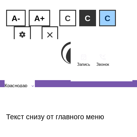
A-
A+
C
C
C
Запись
Звонок
ФМР, ул.Рашпилевская, 240
КМР, ул. Тюляева, 2/1
Краснодар
Текст снизу от главного меню