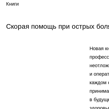
Книги
Скорая помощь при острых боля
Новая кн
професс
неотлож
и опера
каждом 
принима
в будущ
здоровья