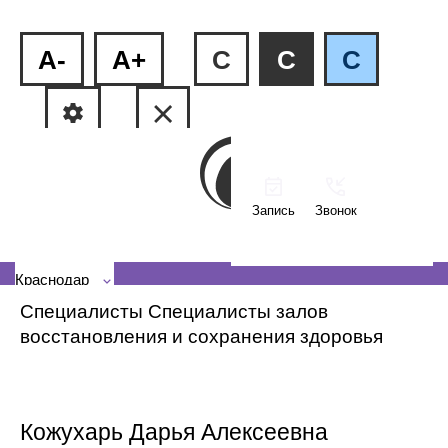
A-
A+
C
C
C
Запись
Звонок
ФМР, ул.Рашпилевская, 240
КМР, ул. Тюляева, 2/1
Краснодар
Специалисты
Специалисты залов
восстановления и сохранения здоровья
Кожухарь Дарья Алексеевна