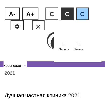
A-
A+
C
C
C
Запись
Звонок
ФМР, ул.Рашпилевская, 240
КМР, ул. Тюляева, 2/1
Краснодар
2021
Лучшая частная клиника 2021