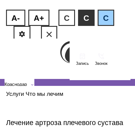
A-
A+
C
C
C
Запись
Звонок
ФМР, ул.Рашпилевская, 240
КМР, ул. Тюляева, 2/1
Краснодар
Услуги
Что мы лечим
Лечение артроза плечевого сустава