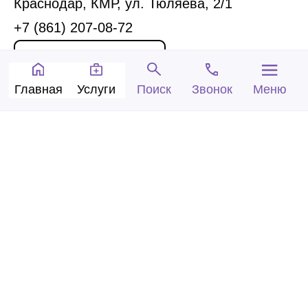
Краснодар, КМР, ул. Тюляева, 2/1
+7 (861) 207-08-72
Запись на прием
Главная
Услуги
Звонок
Меню
Поиск
Обратный звонок
© 2005-2026 Центр доктора Бубновского в
Краснодаре.
ООО «Ариана», лицензия Л041-01126-
23/00315737 от 14.08.2017 г.
Политика конфиденциальности