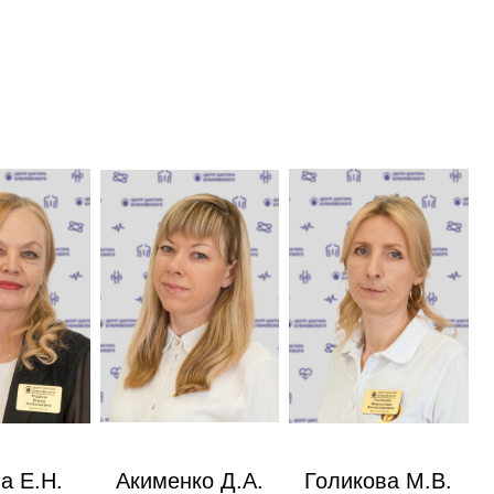
а Е.Н.
Акименко Д.А.
Голикова М.В.