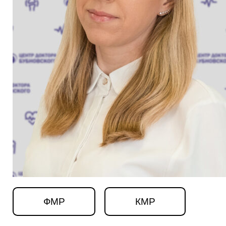
ФМР
КМР