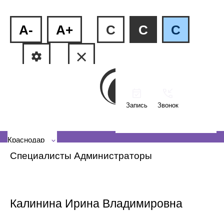
A-
A+
C
C
C
Запись
Звонок
ФМР, ул.Рашпилевская, 240
КМР, ул. Тюляева, 2/1
Краснодар
Специалисты
Администраторы
Калинина Ирина Владимировна