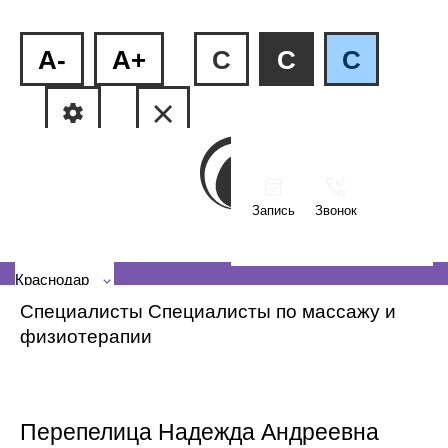
A-
A+
C
C
C
Запись
Звонок
ФМР, ул.Рашпилевская, 240
КМР, ул. Тюляева, 2/1
Краснодар
Специалисты
Специалисты по массажу и
физиотерапии
Перепелица Надежда Андреевна