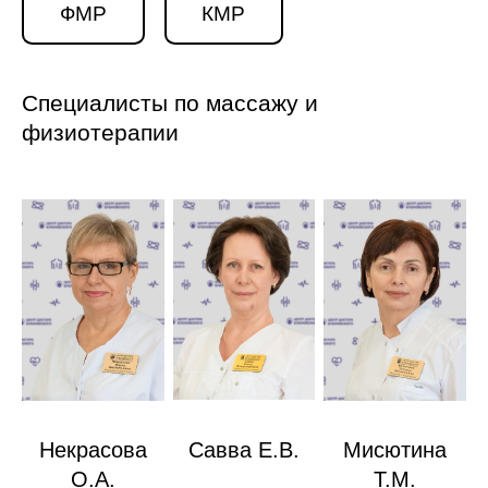
ФМР
КМР
Специалисты по массажу и
физиотерапии
Некрасова
Савва Е.В.
Мисютина
О.А.
Т.М.